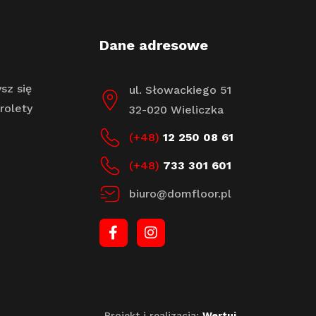
Dane adresowe
sz się
ul. Słowackiego 51
rolety
32-020 Wieliczka
(+48)
12 250 08 61
(+48)
733 301 601
biuro@domfloor.pl
Projekt i realizacja:
Wertui