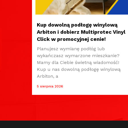
Kup dowolną podłogę winylową
Arbiton i dobierz Multiprotec Vinyl
Click w promocyjnej cenie!
Planujesz wymianę podłóg lub
wykańczasz wymarzone mieszkanie?
Mamy dla Ciebie świetną wiadomość!
Kup u nas dowolną podłogę winylową
Arbiton, a
5 sierpnia 2026