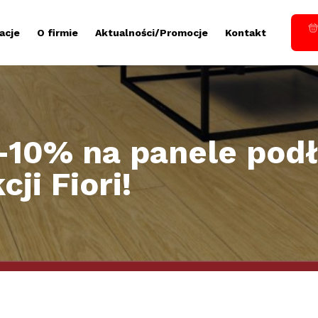
acje
O firmie
Aktualności/Promocje
Kontakt
 -10% na panele po
ji Fiori!