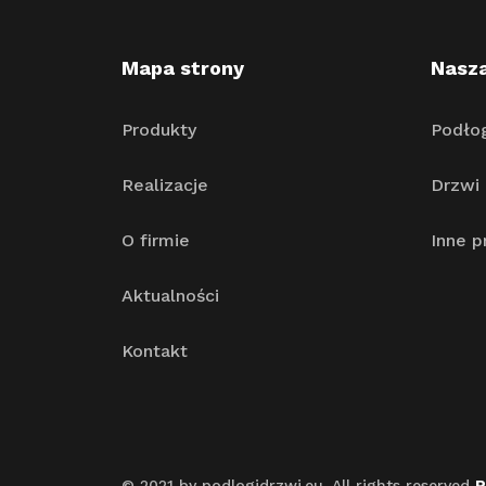
Mapa strony
Nasza
Produkty
Podło
Realizacje
Drzwi
O firmie
Inne p
Aktualności
Kontakt
© 2021 by podlogidrzwi.eu. All rights reserved
P