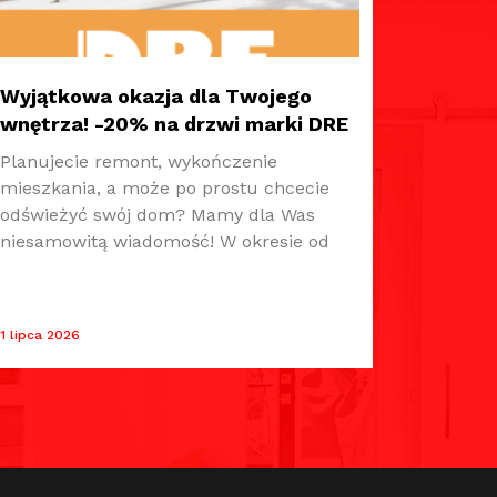
Wyjątkowa okazja dla Twojego
wnętrza! -20% na drzwi marki DRE
Planujecie remont, wykończenie
mieszkania, a może po prostu chcecie
odświeżyć swój dom? Mamy dla Was
niesamowitą wiadomość! W okresie od
1 lipca 2026