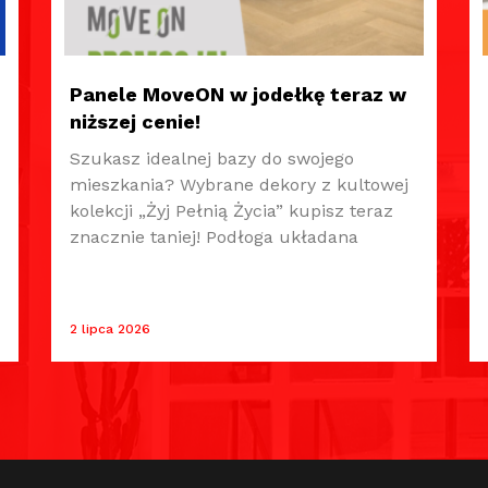
Panele MoveON w jodełkę teraz w
niższej cenie!
Szukasz idealnej bazy do swojego
mieszkania? Wybrane dekory z kultowej
kolekcji „Żyj Pełnią Życia” kupisz teraz
znacznie taniej! Podłoga układana
2 lipca 2026